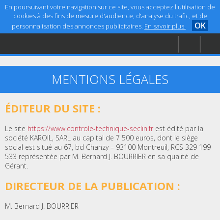
En poursuivant votre navigation sur ce site, vous acceptez l'utilisation de
cookies à des fins de mesure d'audience, d'analyse du trafic, et de
OK
personnalisation des annonces publicitaires.
En savoir plus.
Accueil
Aide
Mentions légales
MENTIONS LÉGALES
ÉDITEUR DU SITE :
Le site
https://www.controle-technique-seclin.fr
est édité par la
société KAROIL, SARL au capital de 7 500 euros, dont le siège
social est situé au 67, bd Chanzy – 93100 Montreuil, RCS 329 199
533 représentée par M. Bernard J. BOURRIER en sa qualité de
Gérant.
DIRECTEUR DE LA PUBLICATION :
M. Bernard J. BOURRIER